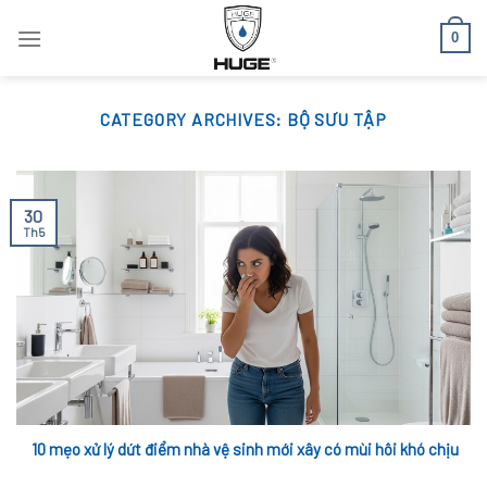
Skip
0
to
content
CATEGORY ARCHIVES:
BỘ SƯU TẬP
30
Th5
10 mẹo xử lý dứt điểm nhà vệ sinh mới xây có mùi hôi khó chịu