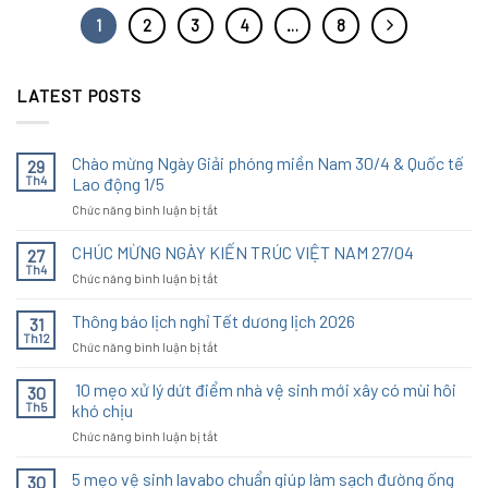
1
2
3
4
…
8
LATEST POSTS
Chào mừng Ngày Giải phóng miền Nam 30/4 & Quốc tế
29
Th4
Lao động 1/5
ở
Chức năng bình luận bị tắt
Chào
mừng
CHÚC MỪNG NGÀY KIẾN TRÚC VIỆT NAM 27/04
27
Ngày
Th4
ở
Chức năng bình luận bị tắt
Giải
CHÚC
phóng
MỪNG
Thông báo lịch nghỉ Tết dương lịch 2026
miền
31
NGÀY
Th12
Nam
ở
Chức năng bình luận bị tắt
KIẾN
30/4
Thông
TRÚC
&
báo
10 mẹo xử lý dứt điểm nhà vệ sinh mới xây có mùi hôi
VIỆT
30
Quốc
lịch
Th5
khó chịu
NAM
tế
nghỉ
27/04
Lao
ở
Chức năng bình luận bị tắt
Tết
động
10
dương
1/5
mẹo
5 mẹo vệ sinh lavabo chuẩn giúp làm sạch đường ống
lịch
30