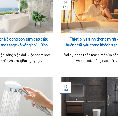
12
Th2
há 3 dòng bồn tắm cao cấp:
Thiết bị vệ sinh thông minh 
 massage và xông hơi – Đỉnh
hướng tất yếu trong khách sạn
cao thư giãn tại gia
ộc sống hiện đại, việc chăm sóc
Với sự phát triển mạnh mẽ của cô
 khỏe và thư giãn ngay tại...
và nhu cầu nâng cao trải...
13
Th1