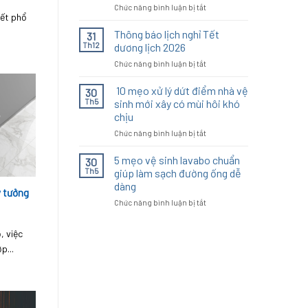
ở
Chức năng bình luận bị tắt
phóng
iết phổ
CHÚC
miền
MỪNG
.
Thông báo lịch nghỉ Tết
Nam
31
NGÀY
30/4
Th12
dương lịch 2026
KIẾN
&
ở
Chức năng bình luận bị tắt
TRÚC
Quốc
Thông
VIỆT
tế
báo
10 mẹo xử lý dứt điểm nhà vệ
NAM
30
Lao
lịch
27/04
Th5
sinh mới xây có mùi hôi khó
động
nghỉ
1/5
chịu
Tết
ở
Chức năng bình luận bị tắt
dương
10
lịch
mẹo
2026
5 mẹo vệ sinh lavabo chuẩn
30
xử
Th5
giúp làm sạch đường ống dễ
lý
dàng
ý tưởng
dứt
ở
Chức năng bình luận bị tắt
điểm
5
nhà
mẹo
vệ
, việc
vệ
sinh
p...
sinh
mới
lavabo
xây
chuẩn
có
giúp
mùi
làm
hôi
sạch
khó