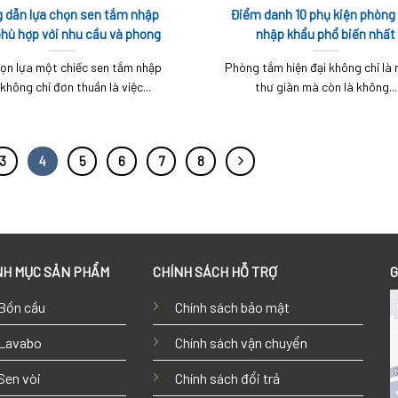
 dẫn lựa chọn sen tắm nhập
Điểm danh 10 phụ kiện phòng
hù hợp với nhu cầu và phong
nhập khẩu phổ biến nhất
cách của bạn
họn lựa một chiếc sen tắm nhập
Phòng tắm hiện đại không chỉ là 
không chỉ đơn thuần là việc...
thư giãn mà còn là không...
3
4
5
6
7
8
H MỤC SẢN PHẨM
CHÍNH SÁCH HỖ TRỢ
G
Bồn cầu
Chính sách bảo mật
Lavabo
Chính sách vận chuyển
Sen vòi
Chính sách đổi trả