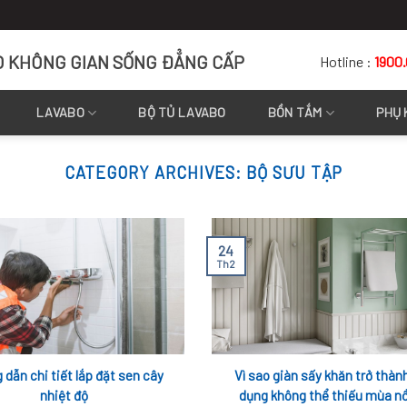
O KHÔNG GIAN SỐNG ĐẲNG CẤP
Hotline :
1900
LAVABO
BỘ TỦ LAVABO
BỒN TẮM
PHỤ 
CATEGORY ARCHIVES:
BỘ SƯU TẬP
24
Th2
dẫn chi tiết lắp đặt sen cây
Vì sao giàn sấy khăn trở thàn
nhiệt độ
dụng không thể thiếu mùa 