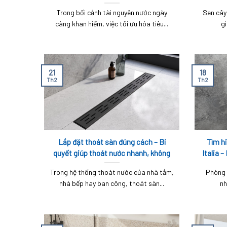
Trong bối cảnh tài nguyên nước ngày
Sen cây 
càng khan hiếm, việc tối ưu hóa tiêu...
gi
21
18
Th2
Th2
Lắp đặt thoát sàn đúng cách – Bí
Tìm h
quyết giúp thoát nước nhanh, không
Italia 
gây mùi
Trong hệ thống thoát nước của nhà tắm,
Phòng 
nhà bếp hay ban công, thoát sàn...
nh