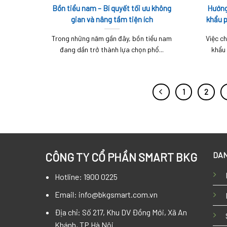
Bồn tiểu nam – Bí quyết tối ưu không
Hướng
gian và nâng tầm tiện ích
khẩu p
Trong những năm gần đây, bồn tiểu nam
Việc c
đang dần trở thành lựa chọn phổ...
khẩu 
1
2
DAN
CÔNG TY CỔ PHẦN SMART BKG
Hotline: 1900 0225
Email: info@bkgsmart.com.vn
Địa chỉ: Số 217, Khu DV Đồng Mới, Xã An
Khánh, TP Hà Nội