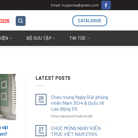
Email: hugevina@gmail.com
.0225
CATALOGUE
KIỆN
BỘ SƯU TẬP
TIN TỨC
LATEST POSTS
Chào mừng Ngày Giải phóng
29
Th4
miền Nam 30/4 & Quốc tế
Lao động 1/5
ở
Chức năng bình luận bị tắt
Chào
mừng
h vật
CHÚC MỪNG NGÀY KIẾN
27
Ngày
Th4
TRÚC VIỆT NAM 27/04
nồm?
Giải