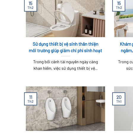
15
15
Th2
Th2
Sử dụng thiết bị vệ sinh thân thiện
Khám p
môi trường giúp giảm chi phí sinh hoạt
ngâm,
hàng tháng như thế nào?
Trong bối cảnh tài nguyên ngày càng
Trong cu
khan hiếm, việc sử dụng thiết bị vệ...
sức
11
20
Th2
Th1