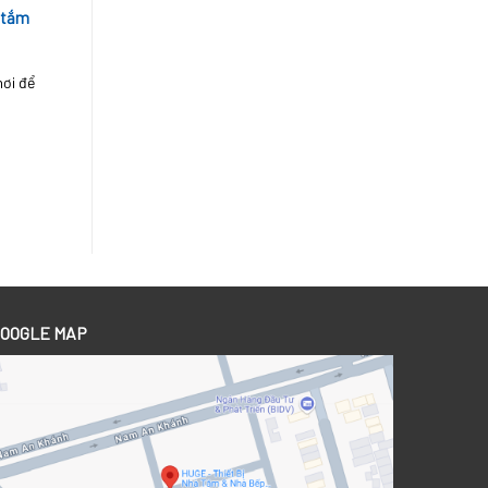
 tắm
nơi để
OOGLE MAP