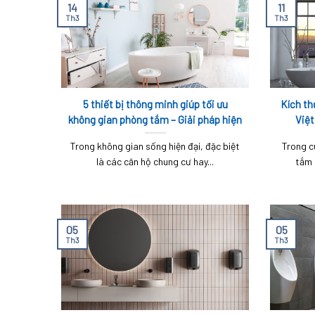
14
11
Th3
Th3
5 thiết bị thông minh giúp tối ưu
Kích th
không gian phòng tắm – Giải pháp hiện
Việt
đại cho cuộc sống tiện nghi
Trong không gian sống hiện đại, đặc biệt
Trong c
là các căn hộ chung cư hay...
tắm 
05
05
Th3
Th3