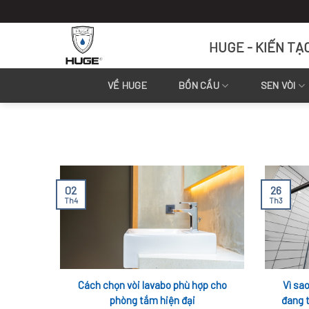
Skip
to
content
HUGE - KIẾN TẠ
VỀ HUGE
BỒN CẦU
SEN VÒI
02
26
Th4
Th3
Cách chọn vòi lavabo phù hợp cho
Vì sa
phòng tắm hiện đại
đang t