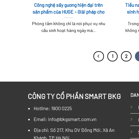
Công nghệ sấy gương hiện đại trên
Tiểu n
sản phẩm của HUGE – Giải pháp cho
sinh 
không gian phòng tắm hoàn hảo
Phòng tắm không chỉ là nơi phục vụ nhu
Trong
cầu sinh hoạt hàng ngày mà...
không n
1
2
DAN
CÔNG TY CỔ PHẦN SMART BKG
Hotline: 1900 0225
Email: info@bkgsmart.com.vn
Địa chỉ: Số 217, Khu DV Đồng Mới, Xã An
Khánh, TP Hà Nội