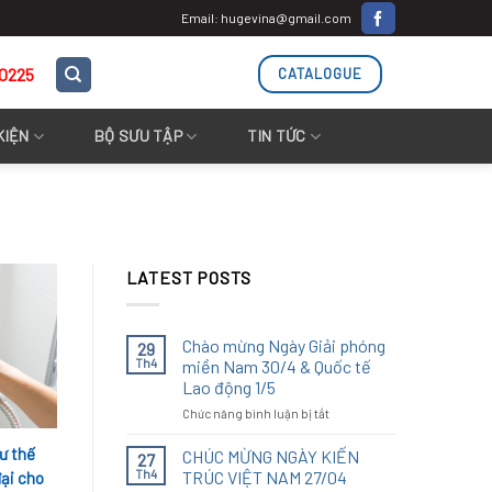
Email: hugevina@gmail.com
.0225
CATALOGUE
KIỆN
BỘ SƯU TẬP
TIN TỨC
LATEST POSTS
Chào mừng Ngày Giải phóng
29
Th4
miền Nam 30/4 & Quốc tế
Lao động 1/5
ở
Chức năng bình luận bị tắt
Chào
mừng
ư thế
CHÚC MỪNG NGÀY KIẾN
27
Ngày
Th4
TRÚC VIỆT NAM 27/04
ại cho
Giải