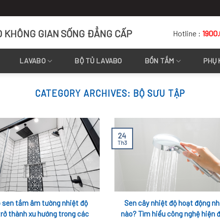
O KHÔNG GIAN SỐNG ĐẲNG CẤP
Hotline :
1900
LAVABO
BỘ TỦ LAVABO
BỒN TẮM
PHỤ 
CATEGORY ARCHIVES:
BỘ SƯU TẬP
24
Th3
o sen tắm âm tường nhiệt độ
Sen cây nhiệt độ hoạt động nh
rở thành xu hướng trong các
nào? Tìm hiểu công nghệ hiện đ