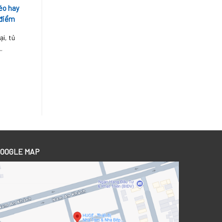
éo hay
 điểm
ại, tủ
.
OOGLE MAP