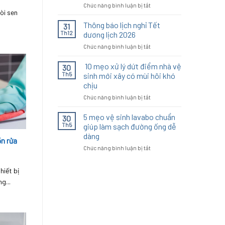
ở
Chức năng bình luận bị tắt
phóng
vòi sen
CHÚC
miền
MỪNG
Thông báo lịch nghỉ Tết
Nam
31
NGÀY
30/4
Th12
dương lịch 2026
KIẾN
&
ở
Chức năng bình luận bị tắt
TRÚC
Quốc
Thông
VIỆT
tế
báo
10 mẹo xử lý dứt điểm nhà vệ
NAM
30
Lao
lịch
27/04
Th5
sinh mới xây có mùi hôi khó
động
nghỉ
1/5
chịu
Tết
ở
Chức năng bình luận bị tắt
dương
10
lịch
mẹo
2026
5 mẹo vệ sinh lavabo chuẩn
30
xử
Th5
giúp làm sạch đường ống dễ
lý
dàng
ồn rửa
dứt
ở
Chức năng bình luận bị tắt
điểm
5
nhà
mẹo
vệ
hiết bị
vệ
sinh
g...
sinh
mới
lavabo
xây
chuẩn
có
giúp
mùi
làm
hôi
sạch
khó