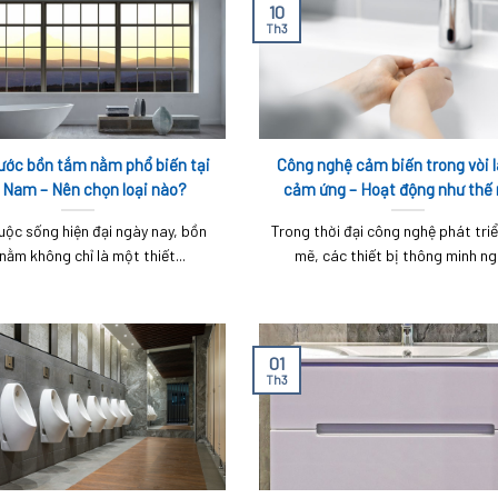
10
Th3
ước bồn tắm nằm phổ biến tại
Công nghệ cảm biến trong vòi 
 Nam – Nên chọn loại nào?
cảm ứng – Hoạt động như thế
uộc sống hiện đại ngày nay, bồn
Trong thời đại công nghệ phát tri
nằm không chỉ là một thiết...
mẽ, các thiết bị thông minh ngà
01
Th3