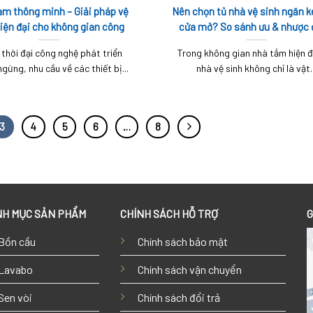
am thông minh – Giải pháp vệ
Nên chọn tủ nhà vệ sinh ngăn k
hiện đại cho không gian công
cửa mở? So sánh ưu & nhược
cộng và gia đình
 thời đại công nghệ phát triển
Trong không gian nhà tắm hiện đ
gừng, nhu cầu về các thiết bị...
nhà vệ sinh không chỉ là vật..
3
4
5
6
…
8
H MỤC SẢN PHẨM
CHÍNH SÁCH HỖ TRỢ
G
Bồn cầu
Chính sách bảo mật
Lavabo
Chính sách vận chuyển
Sen vòi
Chính sách đổi trả