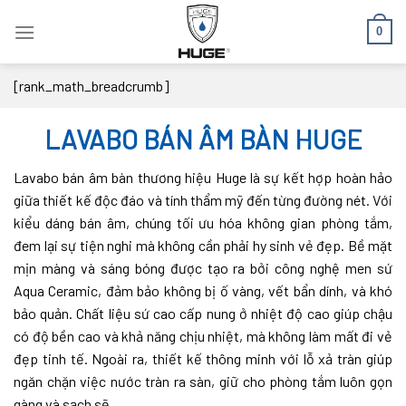
Skip
0
to
content
[rank_math_breadcrumb]
LAVABO BÁN ÂM BÀN HUGE
Lavabo bán âm bàn thương hiệu Huge là sự kết hợp hoàn hảo
giữa thiết kế độc đáo và tính thẩm mỹ đến từng đường nét. Với
kiểu dáng bán âm, chúng tối ưu hóa không gian phòng tắm,
đem lại sự tiện nghi mà không cần phải hy sinh vẻ đẹp. Bề mặt
mịn màng và sáng bóng được tạo ra bởi công nghệ men sứ
Aqua Ceramic, đảm bảo không bị ố vàng, vết bẩn dính, và khó
bảo quản. Chất liệu sứ cao cấp nung ở nhiệt độ cao giúp chậu
có độ bền cao và khả năng chịu nhiệt, mà không làm mất đi vẻ
đẹp tinh tế. Ngoài ra, thiết kế thông minh với lỗ xả tràn giúp
ngăn chặn việc nước tràn ra sàn, giữ cho phòng tắm luôn gọn
gàng và sạch sẽ.