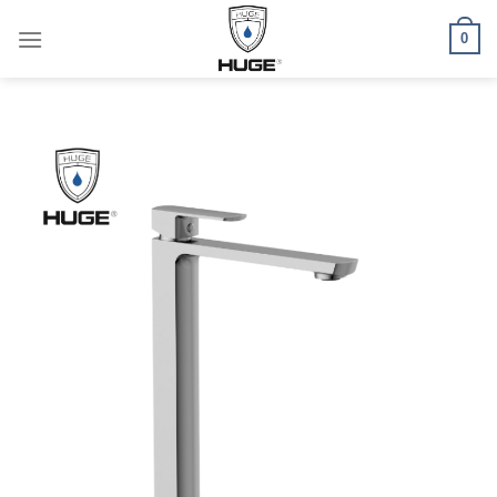
Skip
0
to
content