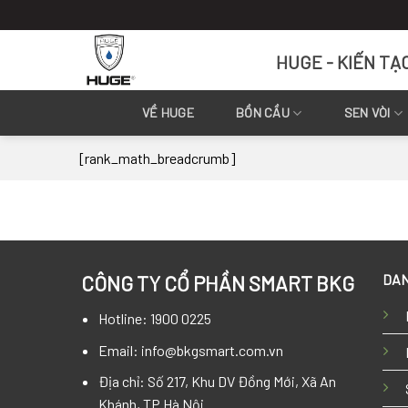
Skip
to
content
HUGE - KIẾN TẠ
VỀ HUGE
BỒN CẦU
SEN VÒI
[rank_math_breadcrumb]
DAN
CÔNG TY CỔ PHẦN SMART BKG
Hotline: 1900 0225
Email: info@bkgsmart.com.vn
Địa chỉ: Số 217, Khu DV Đồng Mới, Xã An
Khánh, TP Hà Nội