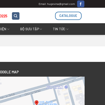
Email: hugevina@gmail.com
.0225
CATALOGUE
KIỆN
BỘ SƯU TẬP
TIN TỨC
OOGLE MAP