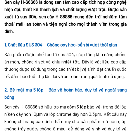
Sen cây H-S6S66 là dòng sen tắm cao cấp tích hợp công nghệ
hiện đại, thiết kế thanh lịch và chất lượng vượt trội. Được sản
xuất từ sus 304, sen cây H-S6S66 mang đến trải nghiệm tắm
thoải mái, an toàn và tiện nghi cho mọi thành viên trong gia
đình.
1. Chất liệu SUS 304 – Chống oxy hóa, bền bỉ vượt thời gian
Sản phẩm được chế tác từ sus 304, giúp tăng khả năng chống
ăn mòn, chống rỉ sét và chịu nhiệt tốt. Đây là vật liệu cao cấp
thường được sử dụng trong các thiết bị vệ sinh đạt chuẩn quốc
tế, đảm bảo tuổi thọ lâu dài và an toàn trong quá trình sử dụng.
2. Bề mặt mạ 5 lớp – Bảo vệ hoàn hảo, duy trì vẻ ngoài sáng
bóng
Sen cây H-S6S66 sở hữu lớp mạ gồm 5 lớp bảo vệ, trong đó lớp
niken dày hơn 10μm và lớp chrome dày hơn 0,3μm. Kết cấu này
không chỉ nâng cao tính thẩm mỹ cho sản phẩm mà còn giúp
chống trầy xước, chống ố màu, dễ dàng vệ sinh và duy trì vẻ