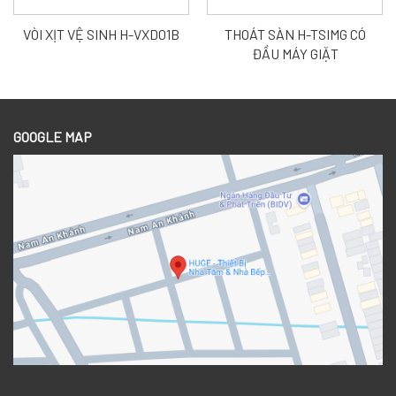
VÒI XỊT VỆ SINH H-VXD01B
THOÁT SÀN H-TSIMG CÓ
ĐẦU MÁY GIẶT
GOOGLE MAP