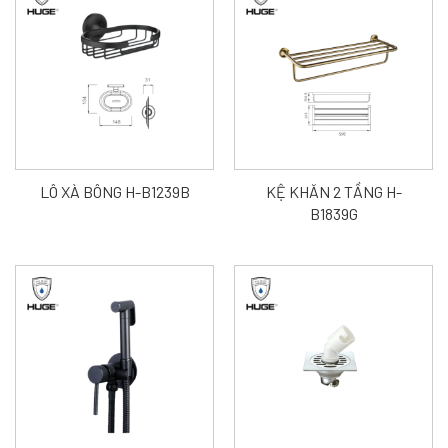
LÔ XÀ BÔNG H-B1239B
KỆ KHĂN 2 TẦNG H-
B1839G