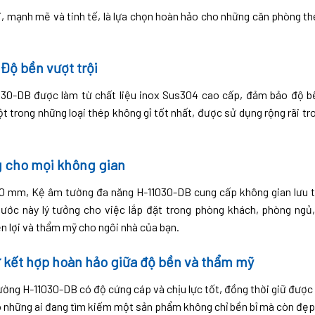
ại, mạnh mẽ và tinh tế, là lựa chọn hoàn hảo cho những căn phòng th
 Độ bền vượt trội
30-DB được làm từ chất liệu inox Sus304 cao cấp, đảm bảo độ bề
ột trong những loại thép không gỉ tốt nhất, được sử dụng rộng rãi t
ng cho mọi không gian
20 mm, Kệ âm tường đa năng H-11030-DB cung cấp không gian lưu t
thước này lý tưởng cho việc lắp đặt trong phòng khách, phòng ngủ
n lợi và thẩm mỹ cho ngôi nhà của bạn.
ự kết hợp hoàn hảo giữa độ bền và thẩm mỹ
ờng H-11030-DB có độ cứng cáp và chịu lực tốt, đồng thời giữ được
ho những ai đang tìm kiếm một sản phẩm không chỉ bền bỉ mà còn đẹp