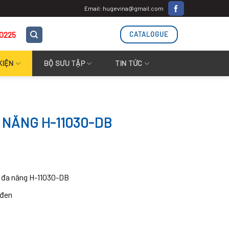
Email: hugevina@gmail.com
.0225
CATALOGUE
KIỆN
BỘ SƯU TẬP
TIN TỨC
 NĂNG H-11030-DB
 đa năng H-11030-DB
 đen