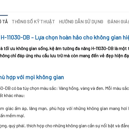
Ô TẢ
THÔNG SỐ KỸ THUẬT
HƯỚNG DẪN SỬ DỤNG
ĐÁNH GIÁ 
H-11030-DB – Lựa chọn hoàn hảo cho không gian hiệ
 và tối ưu không gian sống, kệ âm tường đa năng H-11030-DB là một
hông chỉ đáp ứng nhu cầu lưu trữ mà còn mang đến vẻ đẹp hiện đạ
phù hợp với mọi không gian
0-DB có ba tùy chọn màu sắc: Vàng hồng, vàng và đen. Mỗi màu sắc
ất khác nhau:
m giác ấm áp, lãng mạn, phù hợp với những không gian mang hơi 
hấn mềm mại.
ọng, quý phái, thích hợp cho những không gian cần sự nổi bật và đẳn