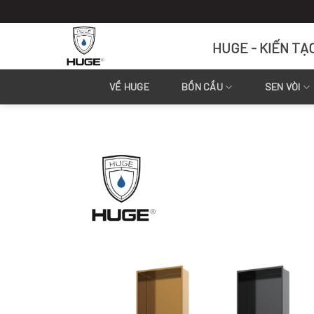
Skip
to
content
HUGE - KIẾN TẠ
VỀ HUGE
BỒN CẦU
SEN VÒI