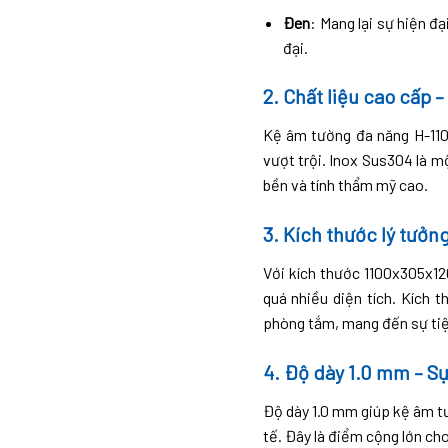
Đen
: Mang lại sự hiện đ
đại.
2. Chất liệu cao cấp –
Kệ âm tường đa năng H-110
vượt trội. Inox Sus304 là m
bền và tính thẩm mỹ cao.
3. Kích thước lý tưở
Với kích thước 1100x305x1
quá nhiều diện tích. Kích 
phòng tắm, mang đến sự tiệ
4. Độ dày 1.0 mm – S
Độ dày 1.0 mm giúp kệ âm tư
tế. Đây là điểm cộng lớn c