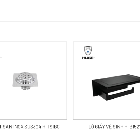
 SÀN INOX SUS304 H-TSIBC
LÔ GIẤY VỆ SINH H-B152