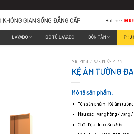
O KHÔNG GIAN SỐNG ĐẲNG CẤP
Hotline :
1900
LAVABO
BỘ TỦ LAVABO
BỒN TẮM
PHỤ 
PHỤ KIỆN
/
SẢN PHẨM KHÁC
KỆ ÂM TƯỜNG ĐA
Mô tả sản phẩm:
Tên sản phẩm: Kệ âm tường
Màu sắc: Vàng hồng / vàng /
Chất liệu: Inox Sus304