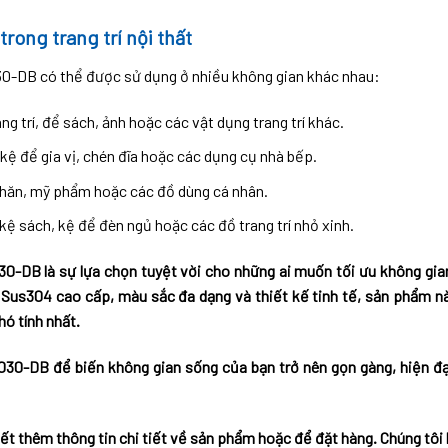
rong trang trí nội thất
0-DB có thể được sử dụng ở nhiều không gian khác nhau:
ng trí, để sách, ảnh hoặc các vật dụng trang trí khác.
kệ để gia vị, chén đĩa hoặc các dụng cụ nhà bếp.
khăn, mỹ phẩm hoặc các đồ dùng cá nhân.
kệ sách, kệ để đèn ngủ hoặc các đồ trang trí nhỏ xinh.
0-DB là sự lựa chọn tuyệt vời cho những ai muốn tối ưu không gi
x Sus304 cao cấp, màu sắc đa dạng và thiết kế tinh tế, sản phẩm nà
ó tính nhất.
30-DB để biến không gian sống của bạn trở nên gọn gàng, hiện đạ
ết thêm thông tin chi tiết về sản phẩm hoặc để đặt hàng. Chúng tôi l