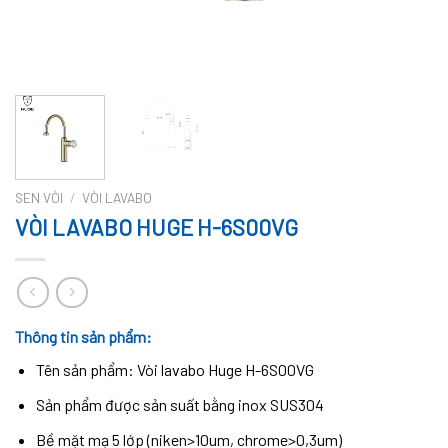
SEN VÒI
/
VÒI LAVABO
VÒI LAVABO HUGE H-6S00VG
Thông tin sản phẩm:
Tên sản phẩm: Vòi lavabo Huge H-6S00VG
Sản phẩm được sản suất bằng inox SUS304
Bề mặt mạ 5 lớp (niken>10um, chrome>0,3um)