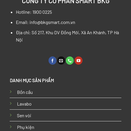
CÔNG TY CỔ PHẦN SMART BKG
Hotline: 1900 0225
Email: info@bkgsmart.com.vn
Địa chỉ: Số 217, Khu DV Đồng Mới, Xã An Khánh, TP Hà
Nội
DANH MỤC SẢN PHẨM
Bồn cầu
Lavabo
Sen vòi
Phụ kiện