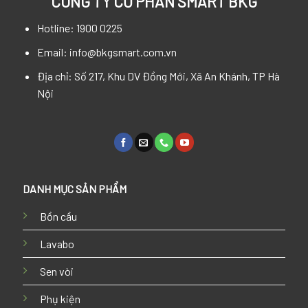
CÔNG TY CỔ PHẦN SMART BKG
Hotline: 1900 0225
Email: info@bkgsmart.com.vn
Địa chỉ: Số 217, Khu DV Đồng Mới, Xã An Khánh, TP Hà
Nội
DANH MỤC SẢN PHẨM
Bồn cầu
Lavabo
Sen vòi
Phụ kiện