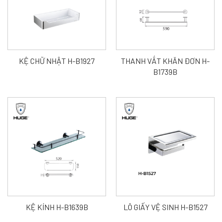
KỆ CHỮ NHẬT H-B1927
THANH VẮT KHĂN ĐƠN H-
B1739B
KỆ KÍNH H-B1639B
LÔ GIẤY VỆ SINH H-B1527