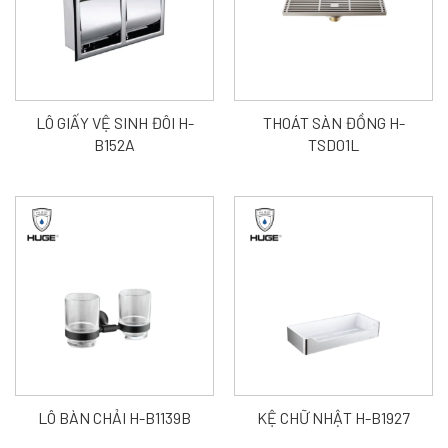
LÔ GIẤY VỆ SINH ĐÔI H-
THOÁT SÀN ĐỒNG H-
B152A
TSD01L
LÔ BÀN CHẢI H-B1139B
KỆ CHỮ NHẬT H-B1927