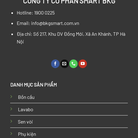
CÔNG TY CỔ PHẦN SMART BKG
Hotline: 1900 0225
Email: info@bkgsmart.com.vn
Địa chỉ: Số 217, Khu DV Đồng Mới, Xã An Khánh, TP Hà
Nội
DANH MỤC SẢN PHẨM
Bồn cầu
Lavabo
Sen vòi
Phụ kiện