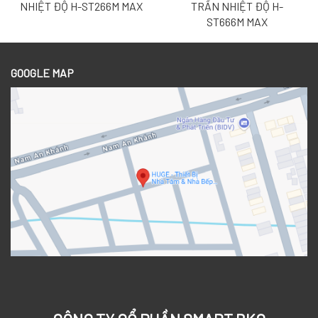
NHIỆT ĐỘ H-ST266M MAX
TRẦN NHIỆT ĐỘ H-
ST666M MAX
GOOGLE MAP