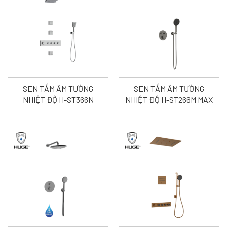
SEN TẮM ÂM TƯỜNG
SEN TẮM ÂM TƯỜNG
NHIỆT ĐỘ H-ST366N
NHIỆT ĐỘ H-ST266M MAX