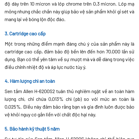
độ dày trên 10 micron và lớp chrome trên 0,3 micron. Lớp mạ
mỏng nhưng chắc chắn này giúp bảo vệ sản phẩm khỏi gỉ sét và
mang lại vẻ bóng lộn độc đáo.
3. Cartridge cao cấp
Một trong những điểm mạnh đáng chú ý của sản phẩm này là
cartridge cao cấp, đảm bảo độ bền lên đến hơn 70.000 lần sử
dụng. Bạn có thể yên tâm về sự mượt mà và dễ dàng trong việc
điều chỉnh nhiệt độ và áp lực nước tùy ý.
4. Hàm lượng chì an toàn
Sen tắm Allen H-6200S2 tuân thủ nghiêm ngặt về an toàn hàm
lượng chì, chỉ chứa 0,013% chì (pb) so với mức an toàn là
0,025%. Điều này đảm bảo rằng bạn và gia đình luôn được bảo
vệ khỏi nguy cơ gắn liền với chất độc hại này.
5. Bảo hành kỹ thuật 5 năm
Sự tự tin của Sen tắm Allen H-6200S không chỉ thể hiện qua