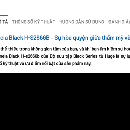
Ô TẢ
THÔNG SỐ KỸ THUẬT
HƯỚNG DẪN SỬ DỤNG
ĐÁNH GIÁ 
ela Black H-S2666B – Sự hòa quyện giữa thẩm mỹ và
hể thiếu trong không gian tắm của bạn, và khi bạn tìm kiếm sự hoà
mela Black H-s2666b của Bộ sưu tập Black Series từ Huge là sự l
 kỹ thuật và ưu điểm nổi bật của sản phẩm này.