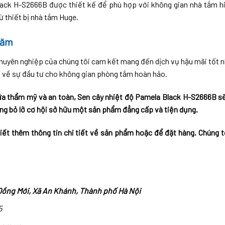
ack H-S2666B được thiết kế để phù hợp với không gian nhà tắm h
ừ thiết bị nhà tắm Huge.
năm
huyên nghiệp của chúng tôi cam kết mang đến dịch vụ hậu mãi tốt nh
 về sự đầu tư cho không gian phòng tắm hoàn hảo.
ữa thẩm mỹ và an toàn, Sen cây nhiệt độ Pamela Black H-S2666B s
ng bỏ lỡ cơ hội sở hữu một sản phẩm đẳng cấp và tiện dụng.
iết thêm thông tin chi tiết về sản phẩm hoặc để đặt hàng. Chúng tô
Đồng Mới, Xã An Khánh, Thành phố Hà Nội
5