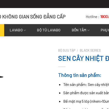
O KHÔNG GIAN SỐNG ĐẲNG CẤP
Hotline :
1900
LAVABO
BỘ TỦ LAVABO
BỒN TẮM
PHỤ 
BỘ SƯU TẬP
/
BLACK SERIES
SEN CÂY NHIỆT 
Thông tin sản phẩm:
Tên sản phẩm: Sen cây nhiệ
Sản phẩm được sản xuất bằn
Bề mặt mạ 5 lớp (niken>10