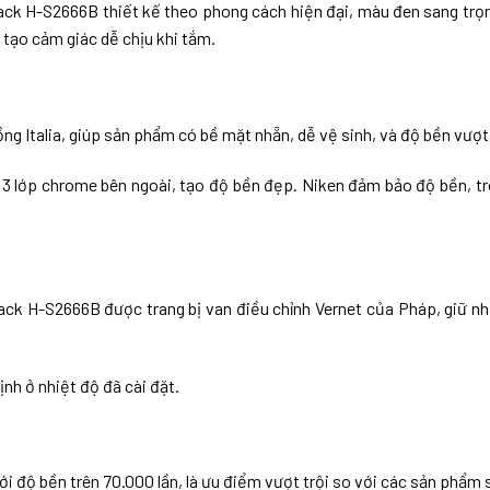
ack H-S2666B thiết kế theo phong cách hiện đại, màu đen sang trọn
 tạo cảm giác dễ chịu khi tắm.
ng Italia, giúp sản phẩm có bề mặt nhẵn, dễ vệ sinh, và độ bền vượt 
 3 lớp chrome bên ngoài, tạo độ bền đẹp. Niken đảm bảo độ bền, t
ack H-S2666B được trang bị van điều chỉnh Vernet của Pháp, giữ nhi
nh ở nhiệt độ đã cài đặt.
ới độ bền trên 70.000 lần, là ưu điểm vượt trội so với các sản phẩm