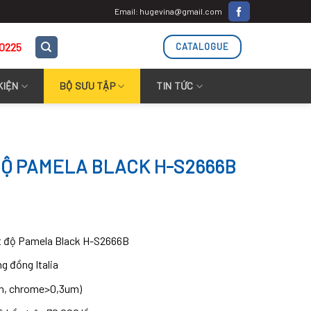
Email: hugevina@gmail.com
.0225
CATALOGUE
KIỆN
BỘ SƯU TẬP
TIN TỨC
ĐỘ PAMELA BLACK H-S2666B
t độ Pamela Black H-S2666B
g đồng Italia
um, chrome>0,3um)