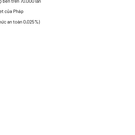
ộ bền trên 70.000 lần
net của Pháp
mức an toàn 0,025%)