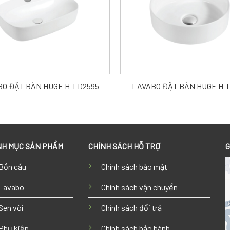
O ĐẶT BÀN HUGE H-LD2595
LAVABO ĐẶT BÀN HUGE H-L
H MỤC SẢN PHẨM
CHÍNH SÁCH HỖ TRỢ
G
Bồn cầu
Chính sách bảo mật
Lavabo
Chính sách vận chuyển
Sen vòi
Chính sách đổi trả
Phụ kiện
Chính sách bảo hành