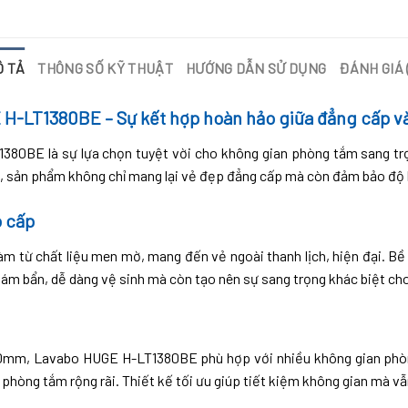
Ô TẢ
THÔNG SỐ KỸ THUẬT
HƯỚNG DẪN SỬ DỤNG
ĐÁNH GIÁ 
H-LT1380BE – Sự kết hợp hoàn hảo giữa đẳng cấp và
80BE là sự lựa chọn tuyệt vời cho không gian phòng tắm sang trọn
rội, sản phẩm không chỉ mang lại vẻ đẹp đẳng cấp mà còn đảm bảo độ 
o cấp
 từ chất liệu men mờ, mang đến vẻ ngoài thanh lịch, hiện đại. B
bám bẩn, dễ dàng vệ sinh mà còn tạo nên sự sang trọng khác biệt ch
0mm, Lavabo HUGE H-LT1380BE phù hợp với nhiều không gian phò
phòng tắm rộng rãi. Thiết kế tối ưu giúp tiết kiệm không gian mà vẫ