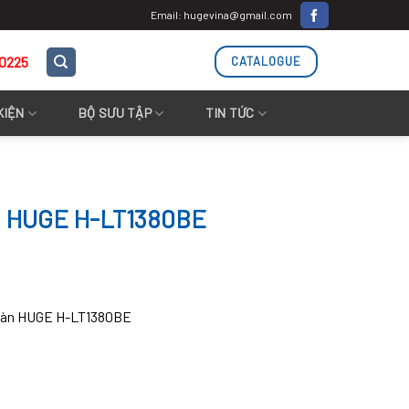
Email: hugevina@gmail.com
.0225
CATALOGUE
KIỆN
BỘ SƯU TẬP
TIN TỨC
 HUGE H-LT1380BE
 bàn HUGE H-LT1380BE