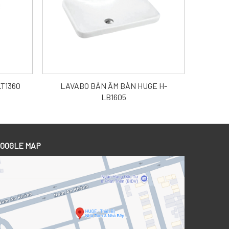
T1360
LAVABO BÁN ÂM BÀN HUGE H-
LB1605
OOGLE MAP