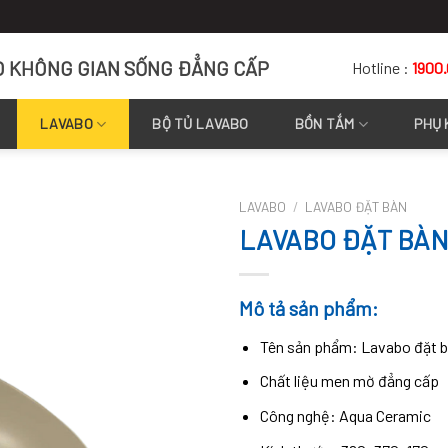
O KHÔNG GIAN SỐNG ĐẲNG CẤP
Hotline :
1900
LAVABO
BỘ TỦ LAVABO
BỒN TẮM
PHỤ 
LAVABO
/
LAVABO ĐẶT BÀN
LAVABO ĐẶT BÀN
Mô tả sản phẩm:
Tên sản phẩm: Lavabo đặt
Chất liệu men mờ đẳng cấp
Công nghệ: Aqua Ceramic