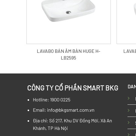
LAVABO BÁN ÂM BÀN HUGE H-
LAVAB
LB2595
DAN
CÔNG TY CỔ PHẦN SMART BKG
Hotline: 1900 0225
Email: info@bkgsmart.com.vn
Địa chỉ: Số 217, Khu DV Đồng Mới, Xã An
Khánh, TP Hà Nội