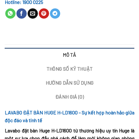
Hotline: 1900 0225
MÔ TẢ
THÔNG SỐ KỸ THUẬT
HƯỚNG DẪN SỬ DỤNG
ĐÁNH GIÁ (0)
LAVABO ĐẶT BÀN HUGE H-LD1600 – Sự kết hợp hoàn hảo giữa
độc đáo và tinh tế
Lavabo đặt bàn Huge H-LD1600 từ thương hiệu uy tín Huge là
một sự lựa chọn đầy phá cách để làm mới không gian phòng