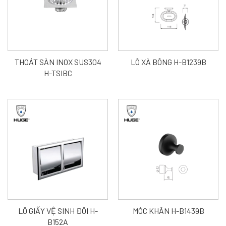
THOÁT SÀN INOX SUS304
LÔ XÀ BÔNG H-B1239B
H-TSIBC
LÔ GIẤY VỆ SINH ĐÔI H-
MÓC KHĂN H-B1439B
B152A