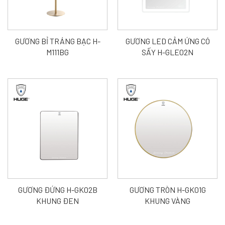
GƯƠNG BỈ TRÁNG BẠC H-
GƯƠNG LED CẢM ỨNG CÓ
M111BG
SẤY H-GLE02N
GƯƠNG ĐỨNG H-GK02B
GƯƠNG TRÒN H-GK01G
KHUNG ĐEN
KHUNG VÀNG