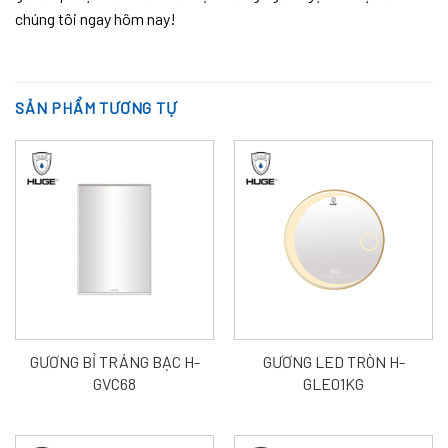
chúng tôi ngay hôm nay!
SẢN PHẨM TƯƠNG TỰ
GƯƠNG BỈ TRÁNG BẠC H-
GƯƠNG LED TRÒN H-
GVC68
GLE01KG