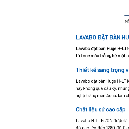
M
LAVABO ĐẶT BÀN HUGE
Lavabo đặt bàn Huge H-LT142
từ tone màu trắng, bề mặt s
Thiết kế sang trọng v
Lavabo đặt bàn Huge H-LT142
này không quá cầu kỳ, nhưng
nghệ tráng men Aqua, làm c
Chất liệu sứ cao cấp
Lavabo H-LT1420N được làm t
độ cao lên đến 1280 độ C,