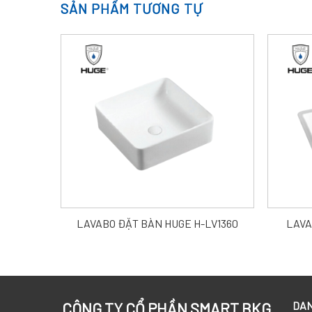
SẢN PHẨM TƯƠNG TỰ
LAVABO ĐẶT BÀN HUGE H-LV1360
LAVA
DAN
CÔNG TY CỔ PHẦN SMART BKG