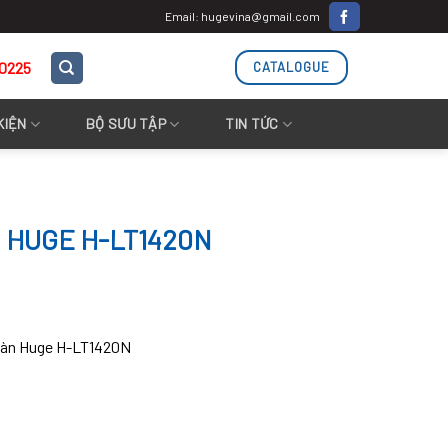
Email: hugevina@gmail.com
.0225
CATALOGUE
KIỆN
BỘ SƯU TẬP
TIN TỨC
 HUGE H-LT1420N
bàn Huge H-LT1420N