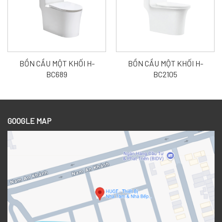
BỒN CẦU MỘT KHỐI H-
BỒN CẦU MỘT KHỐI H-
BC689
BC2105
GOOGLE MAP