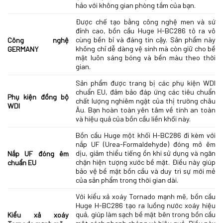
hảo với không gian phòng tắm của bạn.
Được chế tạo bằng công nghệ men và sứ
đỉnh cao, bồn cầu Huge H-BC286 tỏ ra vô
cùng bền bỉ và đáng tin cậy. Sản phẩm này
Công nghệ
không chỉ dễ dàng vệ sinh mà còn giữ cho bề
GERMANY
mặt luôn sáng bóng và bền màu theo thời
gian.
Sản phẩm được trang bị các phụ kiện WDI
chuẩn EU, đảm bảo đáp ứng các tiêu chuẩn
Phụ kiện đồng bộ
chất lượng nghiêm ngặt của thị trường châu
WDI
Âu. Bạn hoàn toàn yên tâm về tính an toàn
và hiệu quả của bồn cầu liền khối này.
Bồn cầu Huge một khối H-BC286 đi kèm với
nắp UF (Urea-Formaldehyde) đóng mở êm
dịu, giảm thiểu tiếng ồn khi sử dụng và ngăn
Nắp UF đóng êm
chặn hiện tượng xước bề mặt. Điều này giúp
chuẩn EU
bảo vệ bề mặt bồn cầu và duy trì sự mới mẻ
của sản phẩm trong thời gian dài.
Với kiểu xả xoáy Tornado mạnh mẽ, bồn cầu
Huge H-BC286 tạo ra luồng nước xoáy hiệu
quả, giúp làm sạch bề mặt bên trong bồn cầu
Kiểu xả xoáy