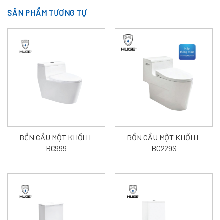
SẢN PHẨM TƯƠNG TỰ
BỒN CẦU MỘT KHỐI H-
BỒN CẦU MỘT KHỐI H-
BC999
BC229S