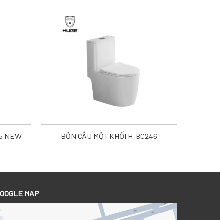
05 NEW
BỒN CẦU MỘT KHỐI H-BC246
OOGLE MAP