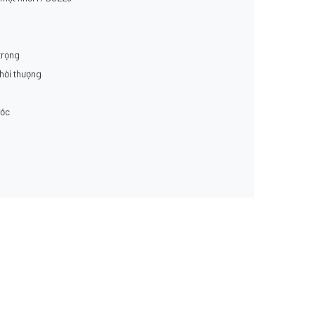
trọng
hời thượng
ước