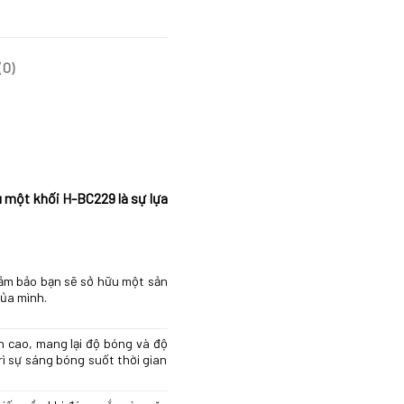
(0)
 một khối H-BC229 là sự lựa
ảm bảo bạn sẽ sở hữu một sản
ủa mình.
 cao, mang lại độ bóng và độ
rì sự sáng bóng suốt thời gian