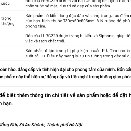
Bồn cầu H-BC229 đi kèm với nắp UF đóng êm, giúp tránh 
 xước
chặn xước bề mặt, duy trì vẻ đẹp của sản phẩm.
Sản phẩm có kiểu dáng độc đáo và sang trọng, tạo điểm 
 trọng
của bạn. Kích thước 730x460x605mm là lý tưởng để phù h
i thượng
phòng tắm.
Bồn cầu H-BC229 được trang bị kiểu xả Siphonic, giúp tiế
việc xả sạch chất thải.
Sản phẩm được trang bị phụ kiện chuẩn EU, đảm bảo tí
U
suất tối ưu. Điều này mang lại sự tin tưởng trong việc sử 
oàn hảo, đẳng cấp và tính hiện đại cho phòng tắm của mình, Bồn cầ
ản phẩm này thể hiện sự đẳng cấp và tiện nghi trong không gian phò
ể biết thêm thông tin chi tiết về sản phẩm hoặc để đặt 
o bạn.
Đồng Mới, Xã An Khánh, Thành phố Hà Nội