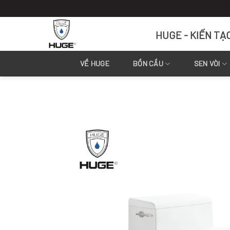
Skip
to
content
HUGE - KIẾN TẠ
VỀ HUGE
BỒN CẦU
SEN VÒI