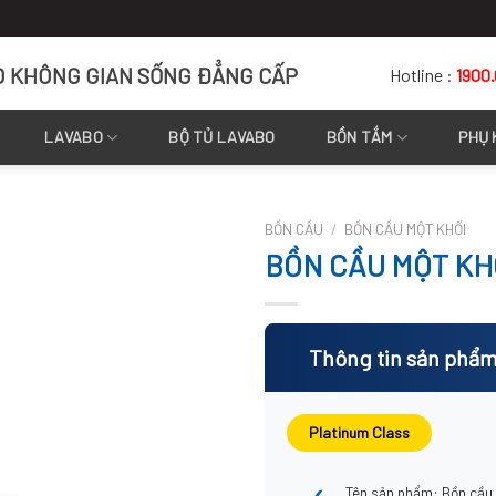
O KHÔNG GIAN SỐNG ĐẲNG CẤP
Hotline :
1900
LAVABO
BỘ TỦ LAVABO
BỒN TẮM
PHỤ 
BỒN CẦU
/
BỒN CẦU MỘT KHỐI
BỒN CẦU MỘT KH
Thông tin sản phẩ
Platinum Class
Tên sản phẩm: Bồn cầu