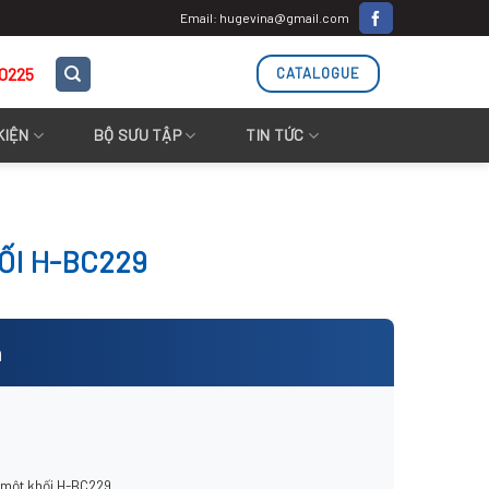
Email: hugevina@gmail.com
.0225
CATALOGUE
KIỆN
BỘ SƯU TẬP
TIN TỨC
ỐI H-BC229
m
 một khối H-BC229