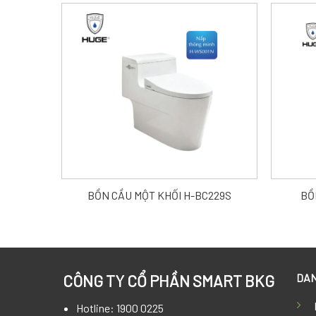
BỒN CẦU MỘT KHỐI H-BC229S
BỒ
DAN
CÔNG TY CỔ PHẦN SMART BKG
Hotline: 1900 0225