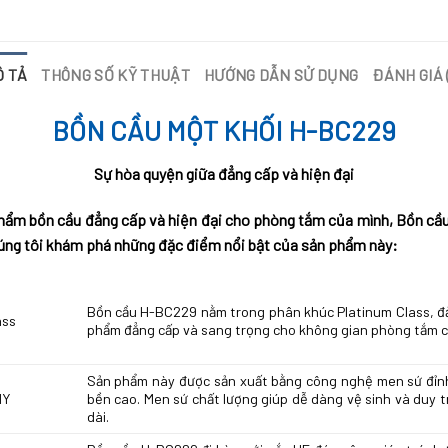
Ô TẢ
THÔNG SỐ KỸ THUẬT
HƯỚNG DẪN SỬ DỤNG
ĐÁNH GIÁ 
BỒN CẦU MỘT KHỐI H-BC229
Sự hòa quyện giữa đẳng cấp và hiện đại
hẩm bồn cầu đẳng cấp và hiện đại cho phòng tắm của mình, Bồn cầu
húng tôi khám phá những đặc điểm nổi bật của sản phẩm này:
Bồn cầu H-BC229 nằm trong phân khúc Platinum Class, đ
ass
phẩm đẳng cấp và sang trọng cho không gian phòng tắm c
Sản phẩm này được sản xuất bằng công nghệ men sứ đỉnh
NY
bền cao. Men sứ chất lượng giúp dễ dàng vệ sinh và duy t
dài.