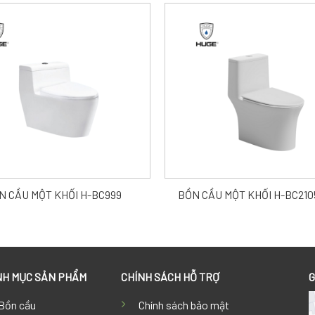
N CẦU MỘT KHỐI H-BC999
BỒN CẦU MỘT KHỐI H-BC21
H MỤC SẢN PHẨM
CHÍNH SÁCH HỖ TRỢ
G
Bồn cầu
Chính sách bảo mật