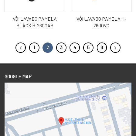
VÒI LAVABO PAMELA
VÒI LAVABO PAMELA H-
BLACK H-2600AB
2600VC
1
2
3
4
5
6
GOOGLE MAP