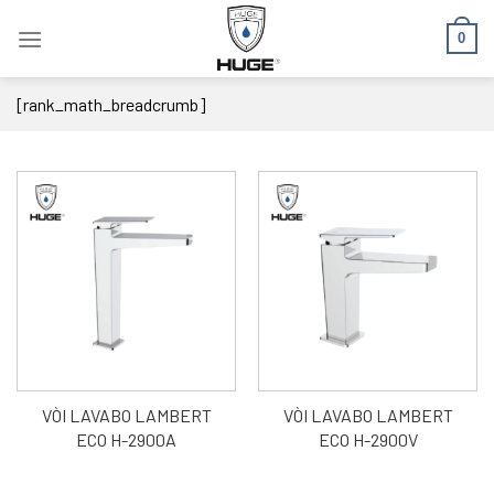
Skip
0
to
content
[rank_math_breadcrumb]
VÒI LAVABO LAMBERT
VÒI LAVABO LAMBERT
ECO H-2900A
ECO H-2900V