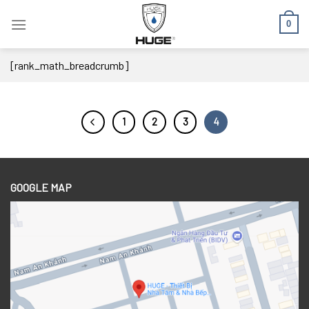
Skip
0
to
content
[rank_math_breadcrumb]
1
2
3
4
GOOGLE MAP