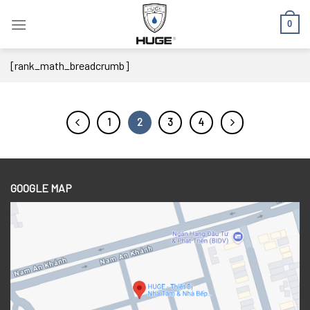
Skip
0
to
content
[rank_math_breadcrumb]
1
2
3
4
GOOGLE MAP