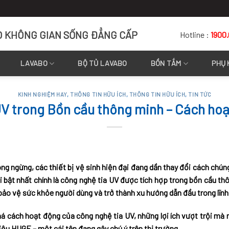
O KHÔNG GIAN SỐNG ĐẲNG CẤP
Hotline :
1900
LAVABO
BỘ TỦ LAVABO
BỒN TẮM
PHỤ 
KINH NGHIỆM HAY
,
THÔNG TIN HỮU ÍCH
,
THÔNG TIN HỮU ÍCH
,
TIN TỨC
V trong Bồn cầu thông minh – Cách hoạt
ng ngừng, các thiết bị vệ sinh hiện đại đang dần thay đổi cách chúng
 bật nhất chính là công nghệ tia UV được tích hợp trong bồn cầu th
ảo vệ sức khỏe người dùng và trở thành xu hướng dẫn đầu trong lĩnh v
há cách hoạt động của công nghệ tia UV, những lợi ích vượt trội mà 
ệu HUGE – một cái tên đang gây chú ý trên thị trường.