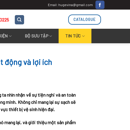
Email: hugevina@gmail.com
.0225
CATALOGUE
KIỆN
BỘ SƯU TẬP
TIN TỨC
 động và lợi ích
 ta nhìn nhận về sự tiện nghi và an toàn
ông minh. Không chỉ mang lại sự sạch sẽ
ực thiết bị vệ sinh hiện đại.
nó mang lại, và giới thiệu một sản phẩm