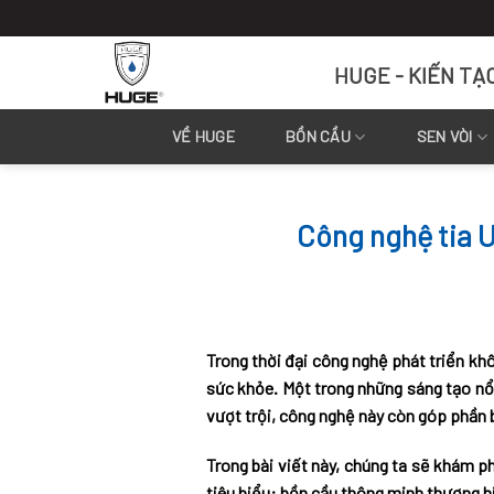
Skip
to
content
HUGE - KIẾN TẠ
VỀ HUGE
BỒN CẦU
SEN VÒI
Công nghệ tia U
Trong thời đại công nghệ phát triển khô
sức khỏe. Một trong những sáng tạo nổi
vượt trội, công nghệ này còn góp phần b
Trong bài viết này, chúng ta sẽ khám p
tiêu biểu: bồn cầu thông minh thương hi