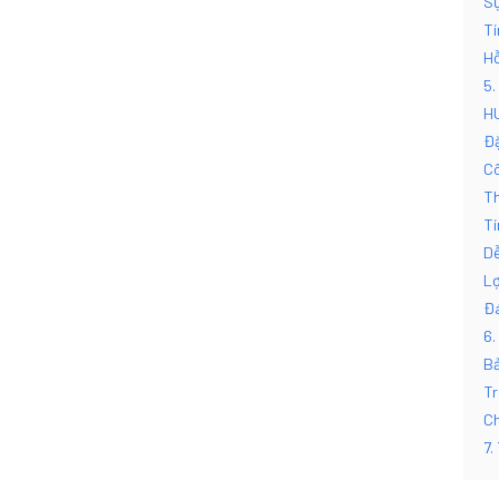
Sự
Tí
Hỗ
5.
HU
Đặ
Cô
Th
Tí
Dễ
Lợ
Đá
6.
Bả
Tr
Ch
7.