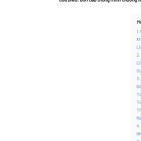
M
1.
Kh
Lị
2.
Cơ
Sự
3.
Bả
Tă
Ti
Th
Nâ
4.
Nh