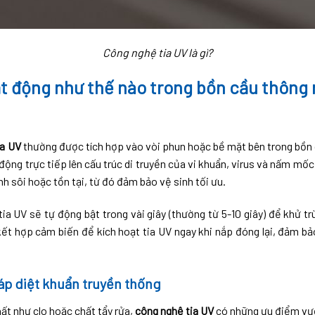
Công nghệ tia UV là gì?
ạt động như thế nào trong bồn cầu thông
ia UV
thường được tích hợp vào vòi phun hoặc bề mặt bên trong bồn c
ộng trực tiếp lên cấu trúc di truyền của vi khuẩn, virus và nấm mốc
nh sôi hoặc tồn tại, từ đó đảm bảo vệ sinh tối ưu.
tia UV sẽ tự động bật trong vài giây (thường từ 5-10 giây) để khử t
ết hợp cảm biến để kích hoạt tia UV ngay khi nắp đóng lại, đảm bảo
áp diệt khuẩn truyền thống
t như clo hoặc chất tẩy rửa,
công nghệ tia UV
có những ưu điểm vượ