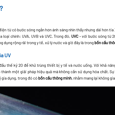
ì?
 điện từ có bước sóng ngắn hơn ánh sáng nhìn thấy nhưng dài hơn tia 
ba loại chính: UVA, UVB và UVC. Trong đó,
UVC
– với bước sóng từ 2
dụng rộng rãi trong y tế, xử lý nước và giờ đây là trong
bồn cầu thô
ia UV
ầu thế kỷ 20 để khử trùng thiết bị y tế và nước uống. Với khả nă
trở thành một giải pháp hiệu quả mà không cần sử dụng hóa chất. S
ị gia dụng, trong đó có
bồn cầu thông minh
, nhằm mang lại không gia