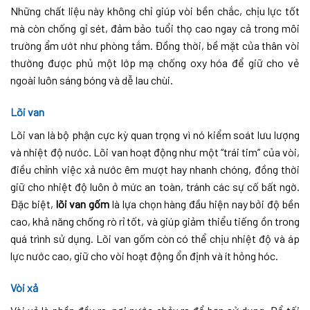
Những chất liệu này không chỉ giúp vòi bền chắc, chịu lực tốt
mà còn chống gỉ sét, đảm bảo tuổi thọ cao ngay cả trong môi
trường ẩm ướt như phòng tắm. Đồng thời, bề mặt của thân vòi
thường được phủ một lớp mạ chống oxy hóa để giữ cho vẻ
ngoài luôn sáng bóng và dễ lau chùi.
Lõi van
Lõi van là bộ phận cực kỳ quan trọng vì nó kiểm soát lưu lượng
và nhiệt độ nước. Lõi van hoạt động như một “trái tim” của vòi,
điều chỉnh việc xả nước êm mượt hay nhanh chóng, đồng thời
giữ cho nhiệt độ luôn ở mức an toàn, tránh các sự cố bất ngờ.
Đặc biệt,
lõi van gốm
là lựa chọn hàng đầu hiện nay bởi độ bền
cao, khả năng chống rò rỉ tốt, và giúp giảm thiểu tiếng ồn trong
quá trình sử dụng. Lõi van gốm còn có thể chịu nhiệt độ và áp
lực nước cao, giữ cho vòi hoạt động ổn định và ít hỏng hóc.
Vòi xả