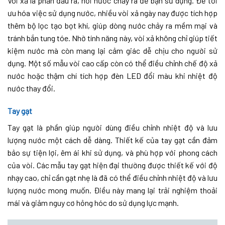
Vòi xả là phần đầu ra, nơi nước chảy ra để bạn sử dụng. Để tối
ưu hóa việc sử dụng nước, nhiều vòi xả ngày nay được tích hợp
thêm bộ lọc tạo bọt khí, giúp dòng nước chảy ra mềm mại và
tránh bắn tung tóe. Nhờ tính năng này, vòi xả không chỉ giúp tiết
kiệm nước mà còn mang lại cảm giác dễ chịu cho người sử
dụng. Một số mẫu vòi cao cấp còn có thể điều chỉnh chế độ xả
nước hoặc thậm chí tích hợp đèn LED đổi màu khi nhiệt độ
nước thay đổi.
Tay gạt
Tay gạt là phần giúp người dùng điều chỉnh nhiệt độ và lưu
lượng nước một cách dễ dàng. Thiết kế của tay gạt cần đảm
bảo sự tiện lợi, êm ái khi sử dụng, và phù hợp với phong cách
của vòi. Các mẫu tay gạt hiện đại thường được thiết kế với độ
nhạy cao, chỉ cần gạt nhẹ là đã có thể điều chỉnh nhiệt độ và lưu
lượng nước mong muốn. Điều này mang lại trải nghiệm thoải
mái và giảm nguy cơ hỏng hóc do sử dụng lực mạnh.