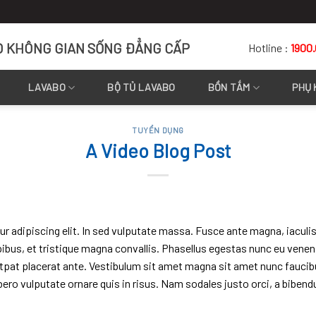
O KHÔNG GIAN SỐNG ĐẲNG CẤP
Hotline :
1900
LAVABO
BỘ TỦ LAVABO
BỒN TẮM
PHỤ 
TUYỂN DỤNG
A Video Blog Post
adipiscing elit. In sed vulputate massa. Fusce ante magna, iaculis ut
us, et tristique magna convallis. Phasellus egestas nunc eu venenat
utpat placerat ante. Vestibulum sit amet magna sit amet nunc faucibus
ibero vulputate ornare quis in risus. Nam sodales justo orci, a bibend