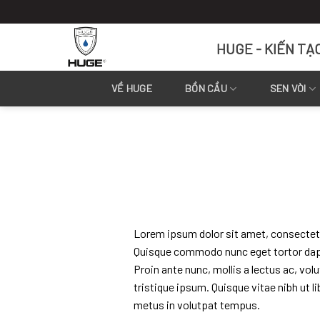
Skip
to
content
HUGE - KIẾN TẠ
VỀ HUGE
BỒN CẦU
SEN VÒI
Lorem ipsum dolor sit amet, consectetur 
Quisque commodo nunc eget tortor dapib
Proin ante nunc, mollis a lectus ac, vol
tristique ipsum. Quisque vitae nibh ut l
metus in volutpat tempus.