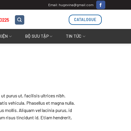
Email: hugevina@gmail.com
.0225
CATALOGUE
KIỆN
BỘ SƯU TẬP
TIN TỨC
 purus ut, facilisis ultrices nibh.
is vehicula. Phasellus et magna nulla.
 mollis. Aliquam vel lacinia purus, id
um risus tincidunt id. Etiam hendrerit,