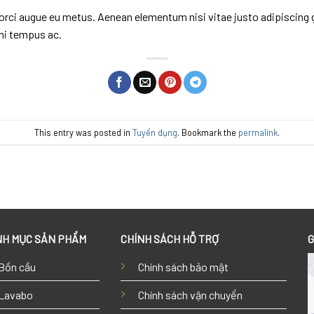
e orci augue eu metus. Aenean elementum nisi vitae justo adipiscing 
mi tempus ac.
This entry was posted in
Tuyển dụng
. Bookmark the
permalink
.
H MỤC SẢN PHẨM
CHÍNH SÁCH HỖ TRỢ
G
Bồn cầu
Chính sách bảo mật
Lavabo
Chính sách vận chuyển