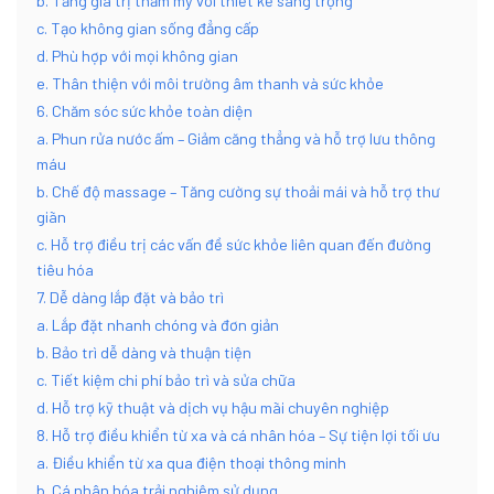
b. Tăng giá trị thẩm mỹ với thiết kế sang trọng
c. Tạo không gian sống đẳng cấp
d. Phù hợp với mọi không gian
e. Thân thiện với môi trường âm thanh và sức khỏe
6. Chăm sóc sức khỏe toàn diện
a. Phun rửa nước ấm – Giảm căng thẳng và hỗ trợ lưu thông
máu
b. Chế độ massage – Tăng cường sự thoải mái và hỗ trợ thư
giãn
c. Hỗ trợ điều trị các vấn đề sức khỏe liên quan đến đường
tiêu hóa
7. Dễ dàng lắp đặt và bảo trì
a. Lắp đặt nhanh chóng và đơn giản
b. Bảo trì dễ dàng và thuận tiện
c. Tiết kiệm chi phí bảo trì và sửa chữa
d. Hỗ trợ kỹ thuật và dịch vụ hậu mãi chuyên nghiệp
8. Hỗ trợ điều khiển từ xa và cá nhân hóa – Sự tiện lợi tối ưu
a. Điều khiển từ xa qua điện thoại thông minh
b. Cá nhân hóa trải nghiệm sử dụng