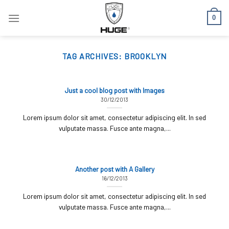
Skip
0
to
content
TAG ARCHIVES:
BROOKLYN
Just a cool blog post with Images
30/12/2013
Lorem ipsum dolor sit amet, consectetur adipiscing elit. In sed
vulputate massa. Fusce ante magna,...
Another post with A Gallery
16/12/2013
Lorem ipsum dolor sit amet, consectetur adipiscing elit. In sed
vulputate massa. Fusce ante magna,...