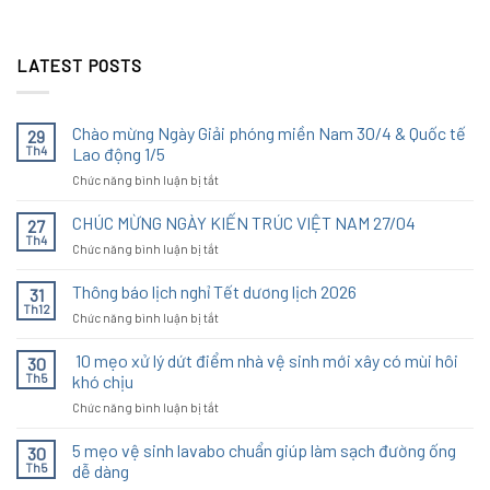
LATEST POSTS
Chào mừng Ngày Giải phóng miền Nam 30/4 & Quốc tế
29
Th4
Lao động 1/5
ở
Chức năng bình luận bị tắt
Chào
mừng
CHÚC MỪNG NGÀY KIẾN TRÚC VIỆT NAM 27/04
27
Ngày
Th4
ở
Chức năng bình luận bị tắt
Giải
CHÚC
phóng
MỪNG
Thông báo lịch nghỉ Tết dương lịch 2026
miền
31
NGÀY
Th12
Nam
ở
Chức năng bình luận bị tắt
KIẾN
30/4
Thông
TRÚC
&
báo
10 mẹo xử lý dứt điểm nhà vệ sinh mới xây có mùi hôi
VIỆT
30
Quốc
lịch
Th5
khó chịu
NAM
tế
nghỉ
27/04
Lao
ở
Chức năng bình luận bị tắt
Tết
động
10
dương
1/5
mẹo
5 mẹo vệ sinh lavabo chuẩn giúp làm sạch đường ống
lịch
30
xử
2026
Th5
dễ dàng
lý