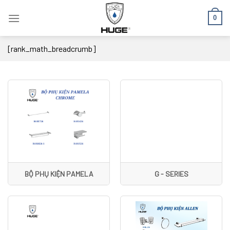
Skip
0
to
content
[rank_math_breadcrumb]
BỘ PHỤ KIỆN PAMELA
G - SERIES
CHROME