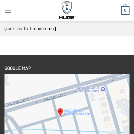
Skip
0
to
content
[rank_math_breadcrumb]
GOOGLE MAP