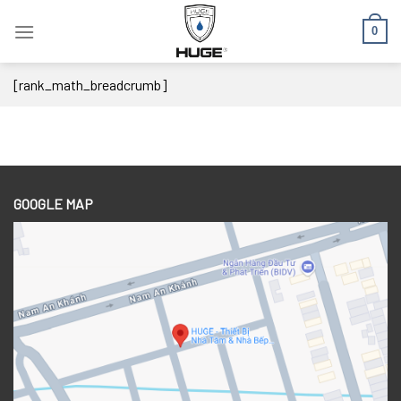
Skip
0
to
content
[rank_math_breadcrumb]
GOOGLE MAP