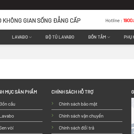
O KHÔNG GIAN SỐNG ĐẲNG CẤP
Hotline :
1900
LAVABO
BỘ TỦ LAVABO
BỒN TẮM
PHỤ 
H MỤC SẢN PHẨM
CHÍNH SÁCH HỖ TRỢ
G
Bồn cầu
Chính sách bảo mật
Lavabo
Chính sách vận chuyển
Sen vòi
Chính sách đổi trả