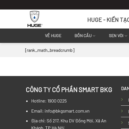
Skip
to
content
HUGE - KIẾN TẠ
VỀ HUGE
BỒN CẦU
SEN VÒI
[rank_math_breadcrumb]
DAN
CÔNG TY CỔ PHẦN SMART BKG
Hotline: 1900 0225
Email: info@bkgsmart.com.vn
Địa chỉ: Số 217, Khu DV Đồng Mới, Xã An
Khánh, TP Hà Nội