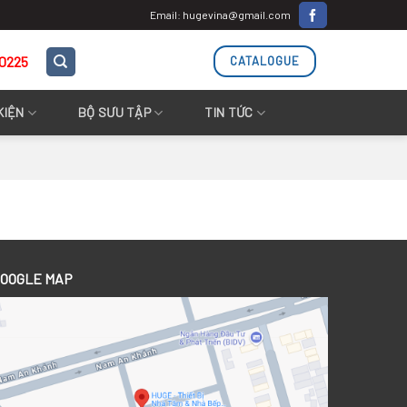
Email: hugevina@gmail.com
.0225
CATALOGUE
KIỆN
BỘ SƯU TẬP
TIN TỨC
OOGLE MAP