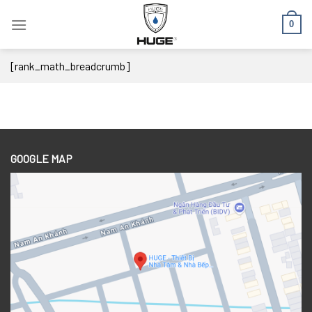
Skip
0
to
content
[rank_math_breadcrumb]
GOOGLE MAP