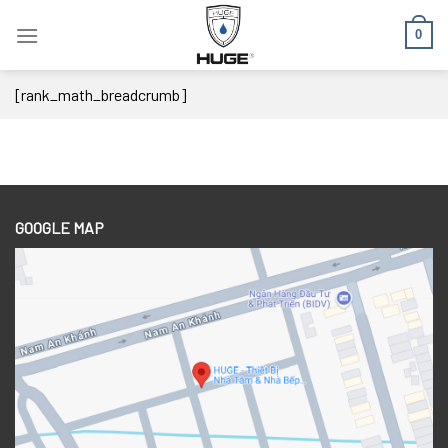
Skip
0
to
content
[rank_math_breadcrumb]
GOOGLE MAP