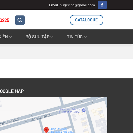
Email: hugevina@gmail.com
.0225
CATALOGUE
KIỆN
BỘ SƯU TẬP
TIN TỨC
OOGLE MAP