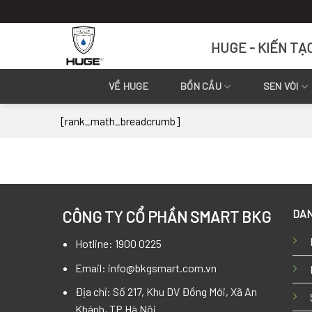
Skip
to
content
HUGE - KIẾN TẠ
VỀ HUGE
BỒN CẦU
SEN VÒI
[rank_math_breadcrumb]
DAN
CÔNG TY CỔ PHẦN SMART BKG
Hotline: 1900 0225
Email: info@bkgsmart.com.vn
Địa chỉ: Số 217, Khu DV Đồng Mới, Xã An
Khánh, TP Hà Nội