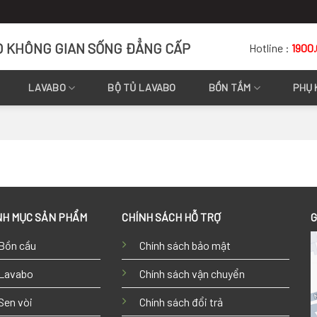
O KHÔNG GIAN SỐNG ĐẲNG CẤP
Hotline :
1900
LAVABO
BỘ TỦ LAVABO
BỒN TẮM
PHỤ 
H MỤC SẢN PHẨM
CHÍNH SÁCH HỖ TRỢ
G
Bồn cầu
Chính sách bảo mật
Lavabo
Chính sách vận chuyển
Sen vòi
Chính sách đổi trả