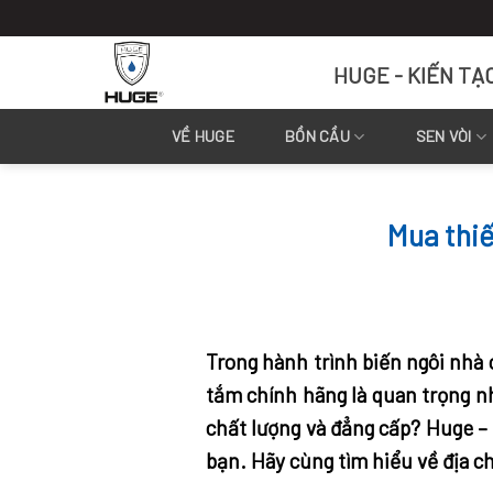
Skip
to
content
HUGE - KIẾN TẠ
VỀ HUGE
BỒN CẦU
SEN VÒI
Mua thiế
Trong hành trình biến ngôi nhà c
tắm chính hãng là quan trọng 
chất lượng và đẳng cấp? Huge –
bạn. Hãy cùng tìm hiểu về địa c