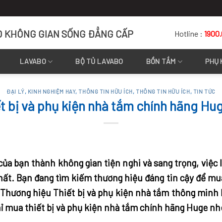
O KHÔNG GIAN SỐNG ĐẲNG CẤP
Hotline :
1900
LAVABO
BỘ TỦ LAVABO
BỒN TẮM
PHỤ 
ĐẠI LÝ
,
KINH NGHIỆM HAY
,
THÔNG TIN HỮU ÍCH
,
THÔNG TIN HỮU ÍCH
,
TIN TỨC
t bị và phụ kiện nhà tắm chính hãng Hu
ủa bạn thành không gian tiện nghi và sang trọng, việc 
nhất. Bạn đang tìm kiếm thương hiệu đáng tin cậy để 
 Thương hiệu Thiết bị và phụ kiện nhà tắm thông minh l
hỉ mua thiết bị và phụ kiện nhà tắm chính hãng Huge nh