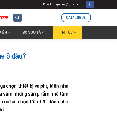
Email: hugevina@gmail.com
.0225
CATALOGUE
KIỆN
BỘ SƯU TẬP
TIN TỨC
ge ở đâu?
lựa chọn thiết bị và phụ kiện nhà
mua sắm những sản phẩm nhà tắm
à sự lựa chọn tốt nhất dành cho
é !