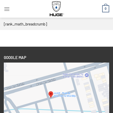
Skip
0
to
content
[rank_math_breadcrumb]
GOOGLE MAP